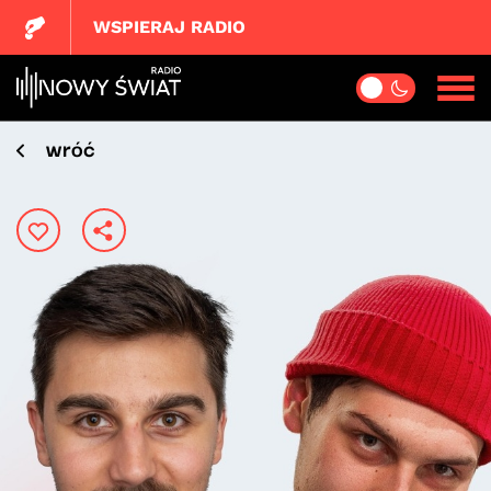
WSPIERAJ RADIO
wróć