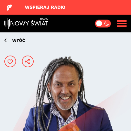
WSPIERAJ RADIO
wróć