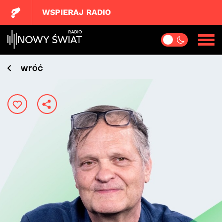
WSPIERAJ RADIO
wróć