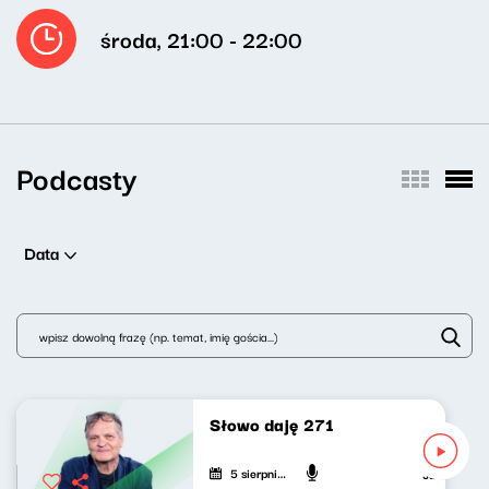
środa, 21:00 - 22:00
Podcasty
Data
Słowo daję 271
5 sierpnia 2026
Jarosław Mik