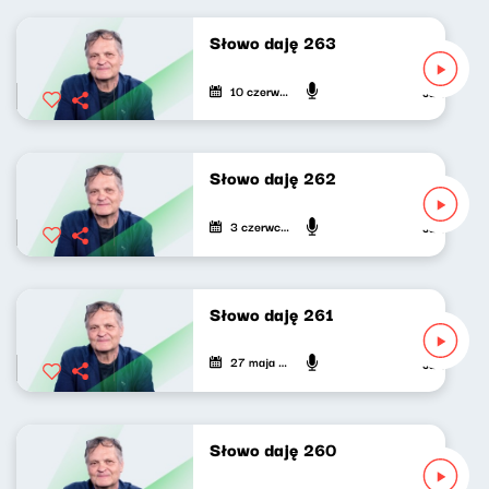
Słowo daję 263
10 czerwca 2026
Jarosław Mik
Słowo daję 262
3 czerwca 2026
Jarosław Mik
Słowo daję 261
27 maja 2026
Jarosław Mik
Słowo daję 260