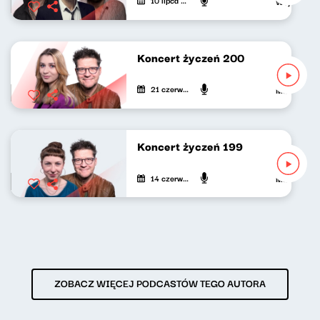
10 lipca 2025
Wojciech Wag
Koncert życzeń 200
21 czerwca 2025
Marcelina Sł
Koncert życzeń 199
14 czerwca 2025
Maria Zamac
ZOBACZ WIĘCEJ PODCASTÓW TEGO AUTORA