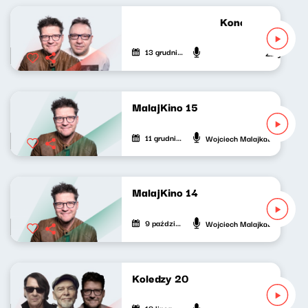
Koncert życzeń 2
13 grudnia 2025
Zbigniew Zam
MalajKino 15
11 grudnia 2025
Wojciech Malajkat
MalajKino 14
9 października 2025
Wojciech Malajkat
Koledzy 20