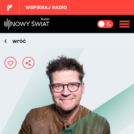
WSPIERAJ RADIO
wróć