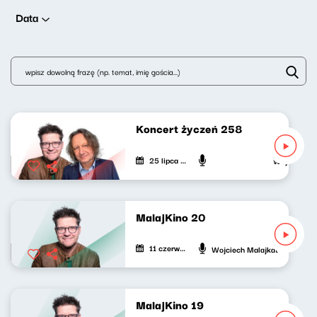
Data
Koncert życzeń 258
25 lipca 2026
Wojciech Mal
MalajKino 20
11 czerwca 2026
Wojciech Malajkat
MalajKino 19