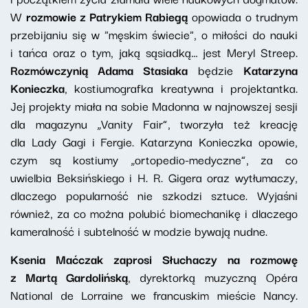
W
rozmowie z Patrykiem Rabiegą
opowiada o trudnym
przebijaniu się w "męskim świecie", o miłości do nauki
i tańca oraz o tym, jaką sąsiadką… jest Meryl Streep.
Rozmówczynią Adama Stasiaka
będzie
Katarzyna
Konieczka
, kostiumografka kreatywna i projektantka.
Jej projekty miała na sobie Madonna w najnowszej sesji
dla magazynu „Vanity Fair”, tworzyła też kreację
dla Lady Gagi i Fergie. Katarzyna Konieczka opowie,
czym są kostiumy „ortopedio-medyczne”, za co
uwielbia Beksińskiego i H. R. Gigera oraz wytłumaczy,
dlaczego popularność nie szkodzi sztuce. Wyjaśni
również, za co można polubić biomechanikę i dlaczego
kameralność i subtelność w modzie bywają nudne.
Ksenia Maćczak zaprosi Słuchaczy na rozmowę
z Martą Gardolińską
, dyrektorką muzyczną Opéra
National de Lorraine we francuskim mieście Nancy.