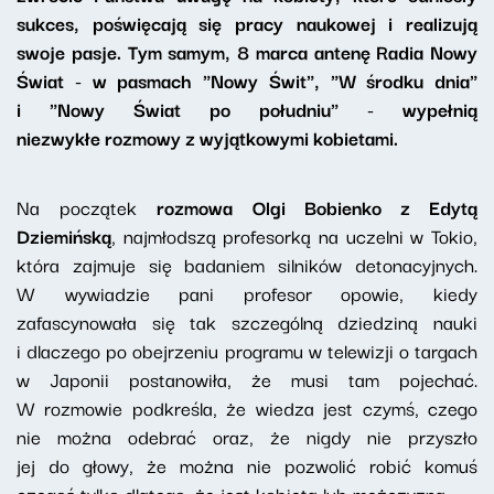
sukces, poświęcają się pracy naukowej i realizują
swoje pasje. Tym samym, 8 marca antenę Radia Nowy
Świat - w pasmach "Nowy Świt", "W środku dnia"
i "Nowy Świat po południu" - wypełnią
niezwykłe rozmowy z wyjątkowymi kobietami.
Na początek
rozmowa Olgi Bobienko z Edytą
Dziemińską
, najmłodszą profesorką na uczelni w Tokio,
która zajmuje się badaniem silników detonacyjnych.
W wywiadzie pani profesor opowie, kiedy
zafascynowała się tak szczególną dziedziną nauki
i dlaczego po obejrzeniu programu w telewizji o targach
w Japonii postanowiła, że musi tam pojechać.
W rozmowie podkreśla, że wiedza jest czymś, czego
nie można odebrać oraz, że nigdy nie przyszło
jej do głowy, że można nie pozwolić robić komuś
czegoś tylko dlatego, że jest kobietą lub mężczyzną.