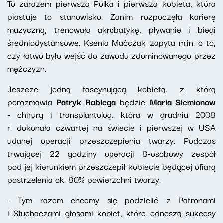
To zarazem pierwsza Polka i pierwsza kobieta, która
piastuje to stanowisko. Zanim rozpoczęła karierę
muzyczną, trenowała akrobatykę, pływanie i biegi
średniodystansowe. Ksenia Maćczak zapyta m.in. o to,
czy łatwo było wejść do zawodu zdominowanego przez
mężczyzn.
Jeszcze jedną fascynującą kobietą, z którą
porozmawia
Patryk Rabiega
będzie
Maria Siemionow
- chirurg i transplantolog, która w grudniu 2008
r. dokonała czwartej na świecie i pierwszej w USA
udanej operacji przeszczepienia twarzy. Podczas
trwającej 22 godziny operacji 8-osobowy zespół
pod jej kierunkiem przeszczepił kobiecie będącej ofiarą
postrzelenia ok. 80% powierzchni twarzy.
- Tym razem chcemy się podzielić z Patronami
i Słuchaczami głosami kobiet, które odnoszą sukcesy