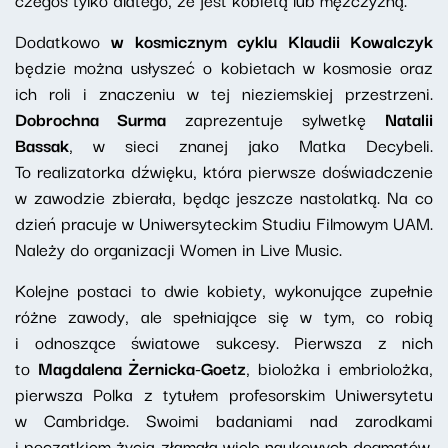
Dodatkowo
w kosmicznym cyklu Klaudii Kowalczyk
będzie można usłyszeć o kobietach w kosmosie oraz
ich roli i znaczeniu w tej nieziemskiej przestrzeni.
Dobrochna Surma
zaprezentuje sylwetkę
Natalii
Bassak
, w sieci znanej jako Matka Decybeli.
To realizatorka dźwięku, która pierwsze doświadczenie
w zawodzie zbierała, będąc jeszcze nastolatką. Na co
dzień pracuje w Uniwersyteckim Studiu Filmowym UAM.
Należy do organizacji Women in Live Music.
Kolejne postaci to dwie kobiety, wykonujące zupełnie
różne zawody, ale spełniające się w tym, co robią
i odnoszące światowe sukcesy. Pierwsza z nich
to
Magdalena Żernicka-Goetz
, biolożka i embriolożka,
pierwsza Polka z tytułem profesorskim Uniwersytetu
w Cambridge. Swoimi badaniami nad zarodkami
i początkiem życia złamała wiele naukowych dogmatów.