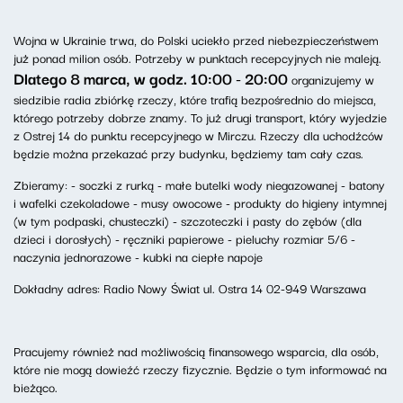
Wojna w Ukrainie trwa, do Polski uciekło przed niebezpieczeństwem
już ponad milion osób. Potrzeby w punktach recepcyjnych nie maleją.
Dlatego 8 marca, w godz. 10:00 - 20:00
organizujemy w
siedzibie radia zbiórkę rzeczy, które trafią bezpośrednio do miejsca,
którego potrzeby dobrze znamy. To już drugi transport, który wyjedzie
z Ostrej 14 do punktu recepcyjnego w Mirczu. Rzeczy dla uchodźców
będzie można przekazać przy budynku, będziemy tam cały czas.
Zbieramy: - soczki z rurką - małe butelki wody niegazowanej - batony
i wafelki czekoladowe - musy owocowe - produkty do higieny intymnej
(w tym podpaski, chusteczki) - szczoteczki i pasty do zębów (dla
dzieci i dorosłych) - ręczniki papierowe - pieluchy rozmiar 5/6 -
naczynia jednorazowe - kubki na ciepłe napoje
Dokładny adres: Radio Nowy Świat ul. Ostra 14 02-949 Warszawa
Pracujemy również nad możliwością finansowego wsparcia, dla osób,
które nie mogą dowieźć rzeczy fizycznie. Będzie o tym informować na
bieżąco.