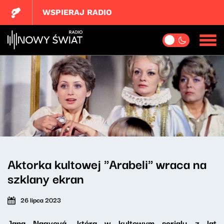
WSPIERAJ RADIO
Aktorka kultowej "Arabeli" wraca na
szklany ekran
26 lipca 2023
Jana Nagyová, która w kultowym serialu z lat