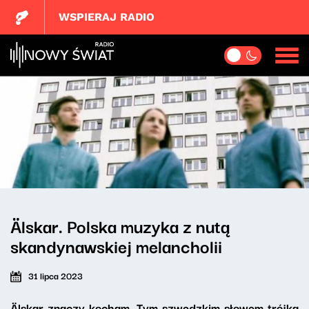
WSPIERAJ RADIO
Älskar. Polska muzyka z nutą
skandynawskiej melancholii
31 lipca 2023
Älskar znaczy kocham. Tym szwedzkim słowem trójka