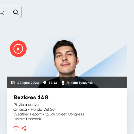
Mikołaj Tyczyński
28 lipca 2026
58:13
Bezkres 148
Playlista audycji:
Omasta - Honda Del Sol
Weather Report - 125th Street Congress
Herbie Hancock -...