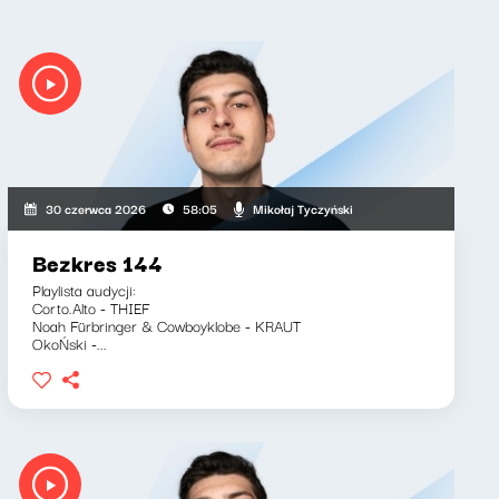
Mikołaj Tyczyński
30 czerwca 2026
58:05
Bezkres 144
Playlista audycji:
Corto.Alto - THIEF
Noah Fürbringer & Cowboyklobe - KRAUT
OkoŃski -...