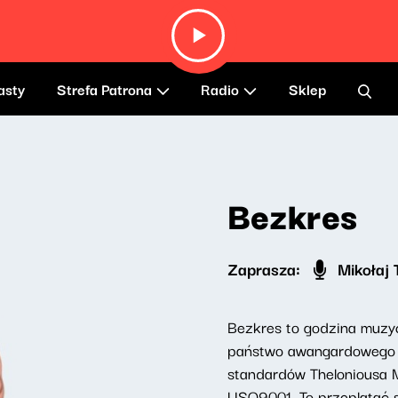
asty
Strefa Patrona
Radio
Sklep
Bezkres
Zaprasza:
Mikołaj 
Bezkres to godzina muzyc
państwo awangardowego J
standardów Theloniousa M
USO9001. To przeplatać s