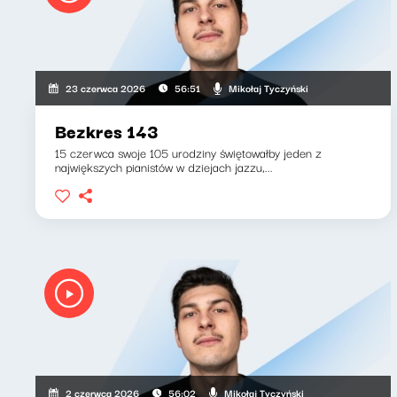
Mikołaj Tyczyński
23 czerwca 2026
56:51
Bezkres 143
15 czerwca swoje 105 urodziny świętowałby jeden z
największych pianistów w dziejach jazzu,...
Mikołaj Tyczyński
2 czerwca 2026
56:02