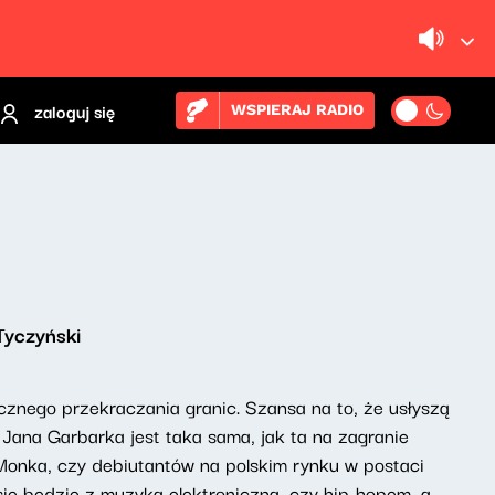
zaloguj się
WSPIERAJ RADIO
Tyczyński
znego przekraczania granic. Szansa na to, że usłyszą
ana Garbarka jest taka sama, jak ta na zagranie
onka, czy debiutantów na polskim rynku w postaci
ię będzie z muzyką elektroniczną, czy hip-hopem, a