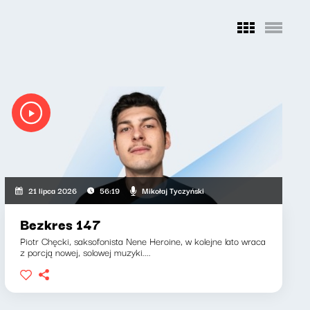
Mikołaj Tyczyński
21 lipca 2026
56:19
Bezkres 147
Piotr Chęcki, saksofonista Nene Heroine, w kolejne lato wraca
z porcją nowej, solowej muzyki....