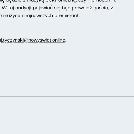
 W tej audycji pojawiać się będą również goście, z
o muzyce i najnowszych premierach.
aj.tyczynski@nowyswiat.online
.