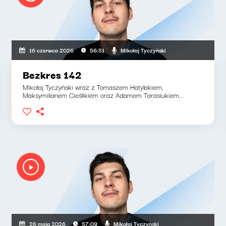
Mikołaj Tyczyński
16 czerwca 2026
56:51
Bezkres 142
Mikołaj Tyczyński wraz z Tomaszem Hatylakiem,
Maksymilianem Cieślikiem oraz Adamem Tarasiukiem...
Mikołaj Tyczyński
26 maja 2026
57:09