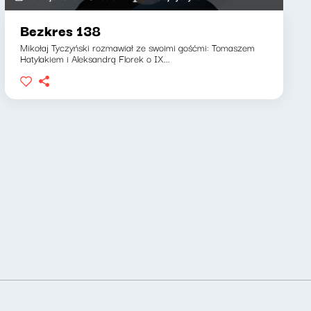
Bezkres 138
Mikołaj Tyczyński rozmawiał ze swoimi gośćmi: Tomaszem
Hatylakiem i Aleksandrą Florek o IX...