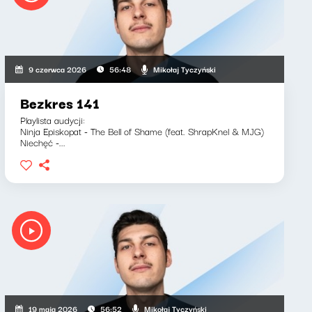
Mikołaj Tyczyński
9 czerwca 2026
56:48
Bezkres 141
Playlista audycji:
Ninja Episkopat - The Bell of Shame (feat. ShrapKnel & MJG)
Niechęć -...
Mikołaj Tyczyński
19 maja 2026
56:52