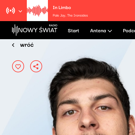
In Limbo
Pale Jay, The Ironsides
Start
Antena
Podc
wróć