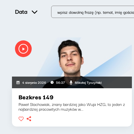
Data
Mikołaj Tyczyński
4 sierpnia 2026
56:37
Bezkres 149
Paweł Stachowiak, znany bardziej jako Wuja HZG, to jeden z
najbardziej pracowitych muzyków w...