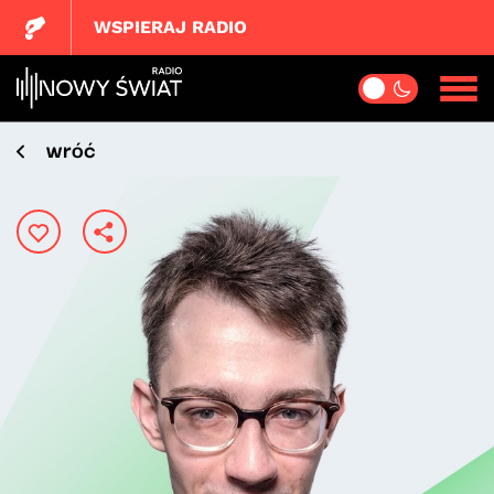
WSPIERAJ RADIO
wróć