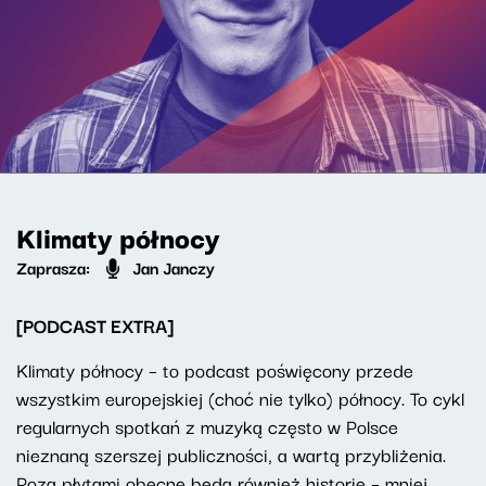
Klimaty północy
Zaprasza:
Jan Janczy
[PODCAST EXTRA]
Klimaty północy – to podcast poświęcony przede
wszystkim europejskiej (choć nie tylko) północy. To cykl
regularnych spotkań z muzyką często w Polsce
nieznaną szerszej publiczności, a wartą przybliżenia.
Poza płytami obecne będą również historie – mniej