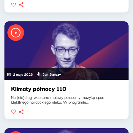
2 maja 2026
Jan Janczy
Klimaty północy 110
Na (nie)długi weekend majowy polecamy muzykę spod
błękitnego nordyckiego nieba. W programie...