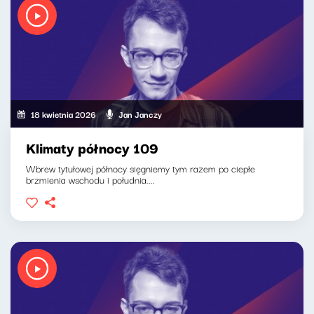
18 kwietnia 2026
Jan Janczy
Klimaty północy 109
Wbrew tytułowej północy sięgniemy tym razem po ciepłe
brzmienia wschodu i południa....