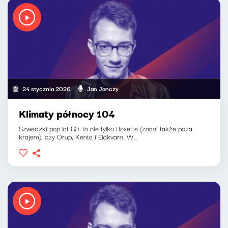
24 stycznia 2026
Jan Janczy
Klimaty północy 104
Szwedzki pop lat 80. to nie tylko Roxette (znani także poza
krajem), czy Orup, Kenta i Eldkvarn. W...