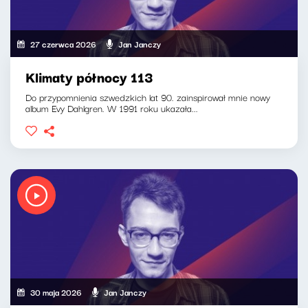
27 czerwca 2026
Jan Janczy
Klimaty północy 113
Do przypomnienia szwedzkich lat 90. zainspirował mnie nowy
album Evy Dahlgren. W 1991 roku ukazała...
30 maja 2026
Jan Janczy