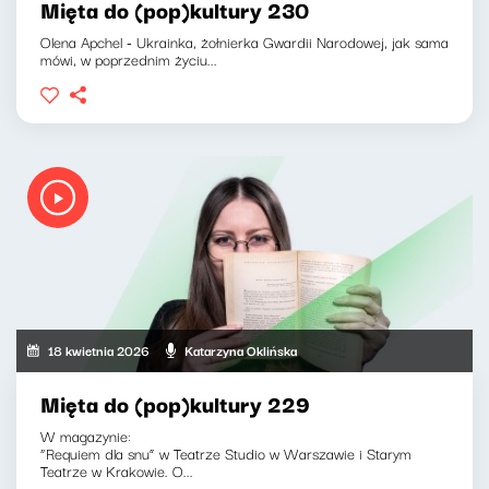
Mięta do (pop)kultury 230
Olena Apchel - Ukrainka, żołnierka Gwardii Narodowej, jak sama
mówi, w poprzednim życiu...
18 kwietnia 2026
Katarzyna Oklińska
Mięta do (pop)kultury 229
W magazynie:
“Requiem dla snu” w Teatrze Studio w Warszawie i Starym
Teatrze w Krakowie. O...