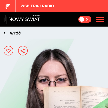
WSPIERAJ RADIO
wróć