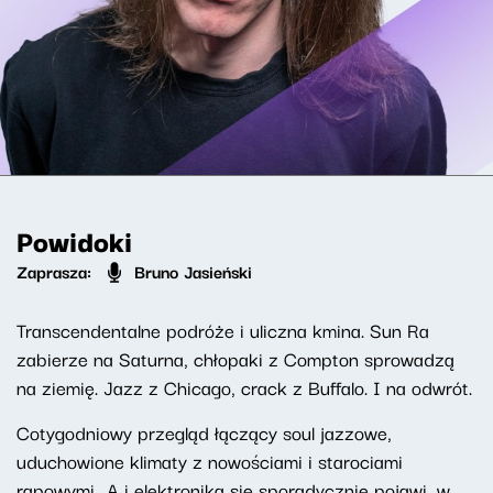
Powidoki
Zaprasza:
Bruno Jasieński
Transcendentalne podróże i uliczna kmina. Sun Ra
zabierze na Saturna, chłopaki z Compton sprowadzą
na ziemię. Jazz z Chicago, crack z Buffalo. I na odwrót.
Cotygodniowy przegląd łączący soul jazzowe,
uduchowione klimaty z nowościami i starociami
rapowymi.. A i elektronika się sporadycznie pojawi, w