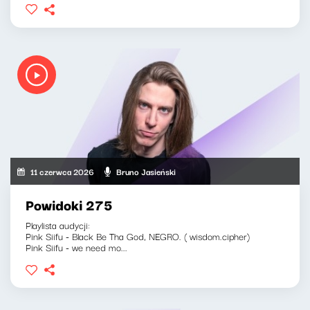
11 czerwca 2026
Bruno Jasieński
Powidoki 275
Playlista audycji:
Pink Siifu - Black Be Tha God, NEGRO. ( wisdom.cipher)
Pink Siifu - we need mo...