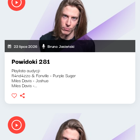
23 lipca 2026
Bruno Jasieński
Powidoki 281
Playlista audycji:
R4nd4zzo & Fonville - Purple Sugar
Miles Davis - Joshua
Miles Davis -...