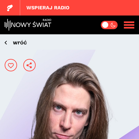
WSPIERAJ RADIO
wróć