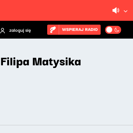
zaloguj się
WSPIERAJ RADIO
 Filipa Matysika