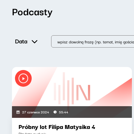
Podcasty
Data
27 czerwca 2024
55:44
Próbny lot Filipa Matysika 4
Playlista audycji: