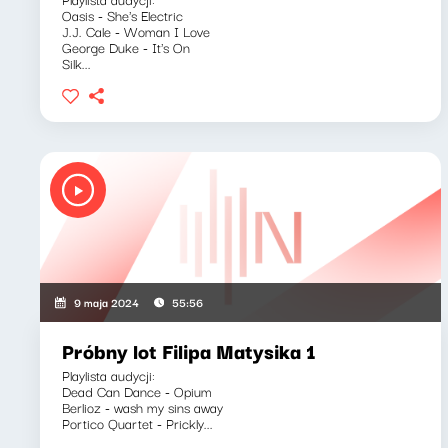
Oasis - She's Electric
J.J. Cale - Woman I Love
George Duke - It's On
Silk...
9 maja 2024
55:56
Próbny lot Filipa Matysika 1
Playlista audycji:
Dead Can Dance - Opium
Berlioz - wash my sins away
Portico Quartet - Prickly...