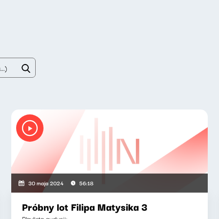
30 maja 2024
56:18
Próbny lot Filipa Matysika 3
Playlista audycji: