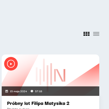
15 maja 2024
57:18
Próbny lot Filipa Matysika 2
Playlista audycji: