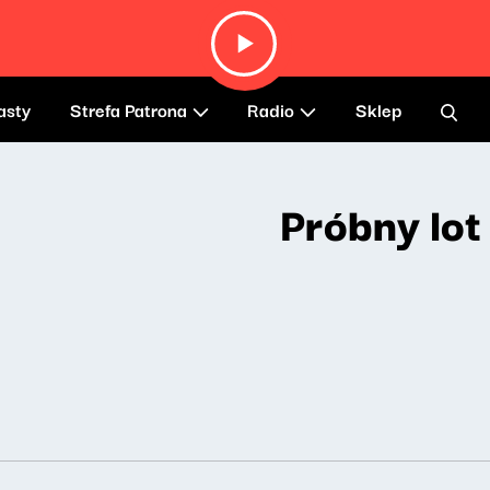
asty
Strefa Patrona
Radio
Sklep
Próbny lot