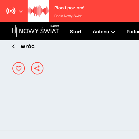
Pion i poziom!
Radio Nowy Świat
Start
Antena
Podc
wróć