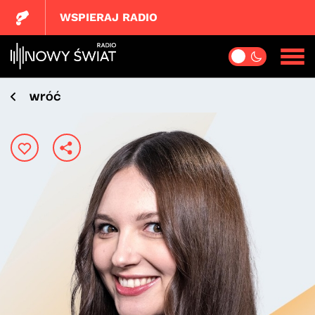
WSPIERAJ RADIO
wróć