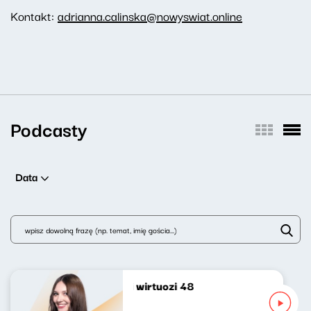
Kontakt:
adrianna.calinska@nowyswiat.online
Podcasty
Data
Progresywni wirtuozi 48