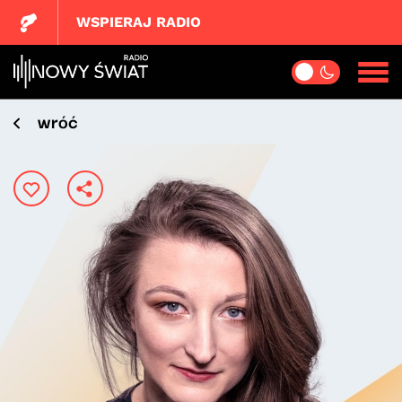
WSPIERAJ RADIO
wróć