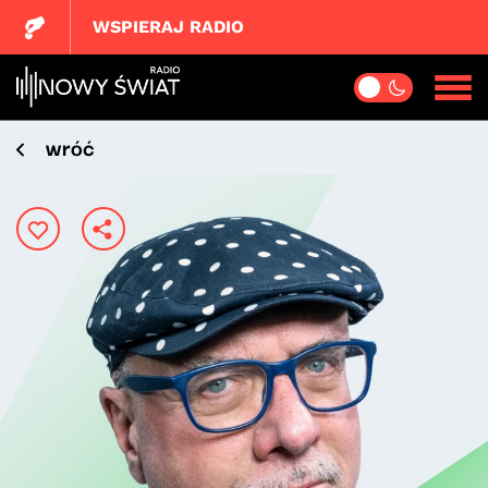
WSPIERAJ RADIO
wróć