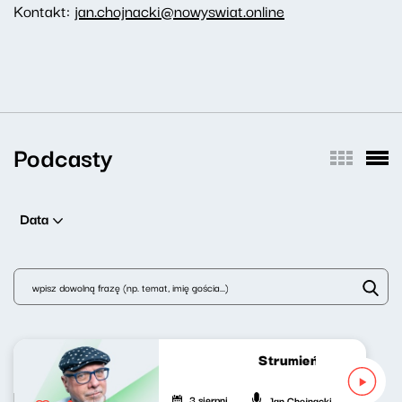
Kontakt:
jan.chojnacki@nowyswiat.online
Podcasty
Data
Strumień zdumień 313
3 sierpnia 2026
Jan Chojnacki