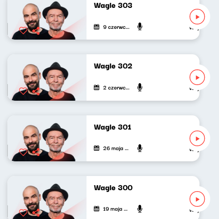
Wagle 303
9 czerwca 2026
Wojciech Wag
Wagle 302
2 czerwca 2026
Wojciech Wag
Wagle 301
26 maja 2026
Wojciech Wag
Wagle 300
19 maja 2026
Wojciech Wag