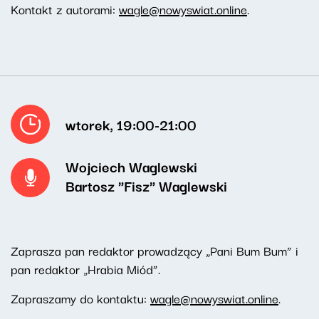
Kontakt z autorami:
wagle@nowyswiat.online
.
wtorek, 19:00-21:00
Wojciech Waglewski
Bartosz "Fisz" Waglewski
Zaprasza pan redaktor prowadzący „Pani Bum Bum“ i
pan redaktor „
Hrabia Miód“.
Zapraszamy do kontaktu:
wagle@nowyswiat.online
.