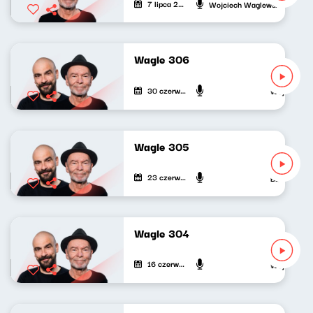
7 lipca 2026
Wojciech Waglewski
Wagle 306
30 czerwca 2026
Wojciech Wag
Wagle 305
23 czerwca 2026
Bartosz "Fis
Wagle 304
16 czerwca 2026
Wojciech Wag