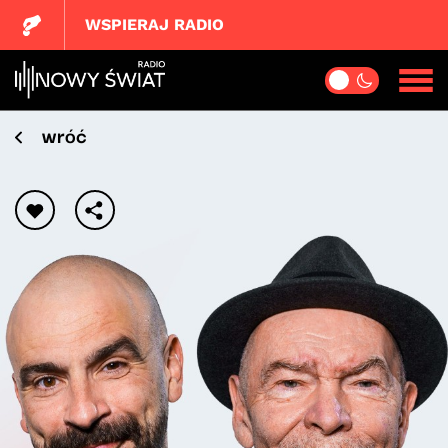
WSPIERAJ RADIO
wróć