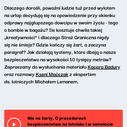
Dlaczego dorośli, poważni ludzie tuż przed wylotem
na urlop decydują się na opowiedzenie przy okienku
odprawy najgłupszego dowcipu w swoim życiu - tego
o bombie w bagażu? Ile kosztuje chwila takiej
„kreatywności” i dlaczego Straż Graniczna nigdy
się nie śmieje? Gdzie kończy się żart, a zaczyna
paragraf? Jak działają systemy, które dbają o nasze
bezpieczeństwo na wysokości 10 tysięcy metrów?
Zapraszamy do wysłuchania materiału
Kacpra Badury
oraz rozmowy
Kseni Maćczak
z ekspertem
ds. lotniczych Michałem Lemanem.
Nie na żarty. O procedurach
bezpieczeństwa na lotnisku i w samolocie