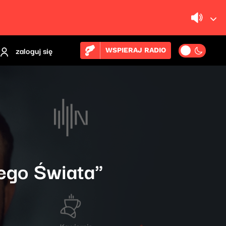
zaloguj się
WSPIERAJ RADIO
ego Świata"