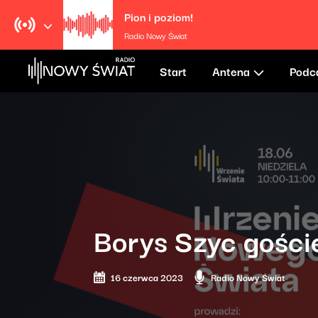
Pion i poziom!
Radio Nowy Świat
Start
Antena
Podc
Borys Szyc gości
16 czerwca 2023
Radio Nowy Świat