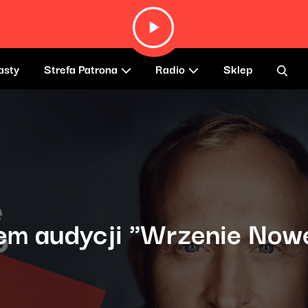
asty
Strefa Patrona
Radio
Sklep
em audycji "Wrzenie Now