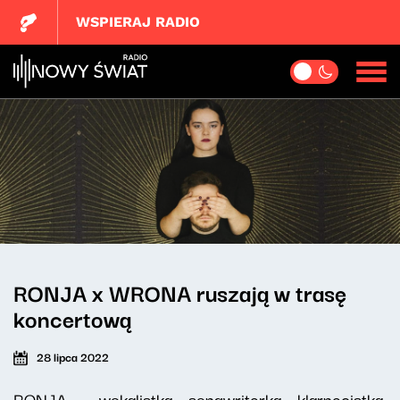
WSPIERAJ RADIO
RONJA x WRONA ruszają w trasę
koncertową
28 lipca 2022
RONJA - wokalistka, songwriterka, klarnecistka,