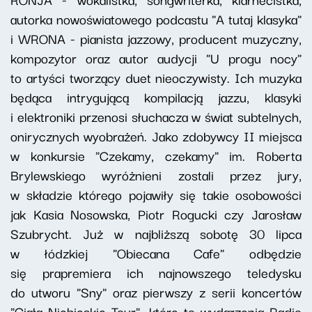
autorka nowoświatowego podcastu "A tutaj klasyka"
i WRONA - pianista jazzowy, producent muzyczny,
kompozytor oraz autor audycji "U progu nocy"
to artyści tworzący duet nieoczywisty. Ich muzyka
będąca intrygującą kompilacją jazzu, klasyki
i elektroniki przenosi słuchacza w świat subtelnych,
onirycznych wyobrażeń. Jako zdobywcy II miejsca
w konkursie "Czekamy, czekamy" im. Roberta
Brylewskiego wyróżnieni zostali przez jury,
w składzie którego pojawiły się takie osobowości
jak Kasia Nosowska, Piotr Rogucki czy Jarosław
Szubrycht. Już w najbliższą sobotę 30 lipca
w łódzkiej "Obiecana Cafe" odbędzie
się prapremiera ich najnowszego teledysku
do utworu "Sny" oraz pierwszy z serii koncertów
"Ciała Niebieskie Tour", które to wydarzenia Radio