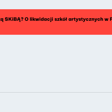
ą SKiBĄ? O likwidacji szkół artystycznych w 