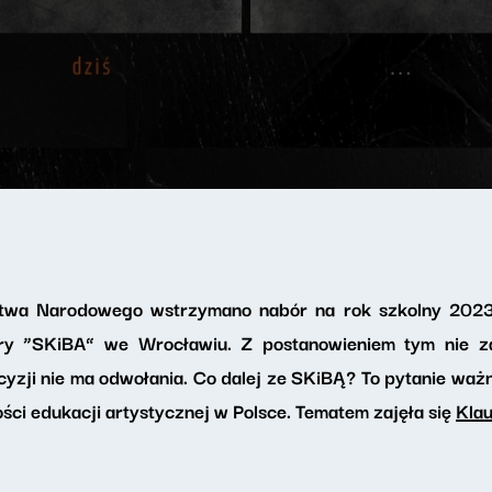
ictwa Narodowego wstrzymano nabór na rok szkolny 202
ry “SKiBA” we Wrocławiu. Z postanowieniem tym nie zg
yzji nie ma odwołania. Co dalej ze SKiBĄ? To pytanie waż
ości edukacji artystycznej w Polsce. Tematem zajęła się
Kla