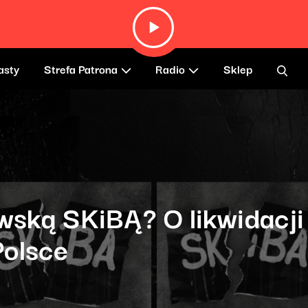
asty
Strefa Patrona
Radio
Sklep
wską SKiBĄ? O likwidacji
Polsce