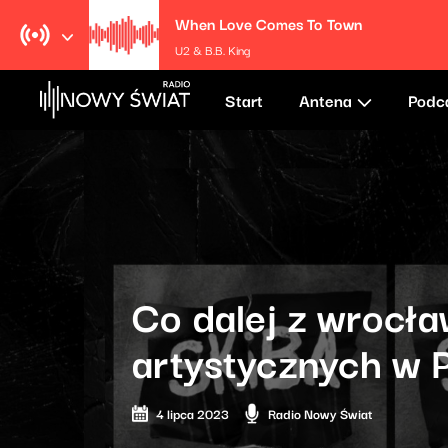
When Love Comes To Town
U2 & B.B. King
Start
Antena
Podc
Co dalej z wrocła
artystycznych w 
4 lipca 2023
Radio Nowy Świat