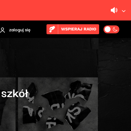
zaloguj się
WSPIERAJ RADIO
 szkół