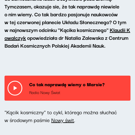
Tymczasem, okazuje sie, że tak naprawdę niewiele
o nim wiemy. Co tak bardzo pasjonuje naukowców
w tej czerwonej planecie Układu Słonecznego? O tym
w najnowszym odcinku "Kącika kosmicznego"
Klaudii K
owalczyk
opowiedziała dr Natalia Zalewska z Centrum
Badań Kosmicznych Polskiej Akademii Nauk.
Co tak naprawdę wiemy o Marsie?
Radio Nowy Świat
"Kącik kosmiczny" to cykl, którego można słuchać
w środowym paśmie
Nowy świt
.