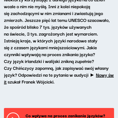
wcale o nim nie myślą. Inni z kolei niepokoją
się zachodzącymi w nim zmianami i zwiastują jego
zmierzch. Jeszcze pięć lat temu UNESCO szacowało,
że spośród blisko 7 tys. języków używanych
na świecie, 3 tys. zagrożonych jest wymarciem.
Istnieją kraje, w których języki narodowe stały
się z czasem językami mniejszościowymi. Jakie
czynniki wpływają na proces znikania języka?
Czy język irlandzki i walijski znikną zupełnie?
Czy Chińczycy zapomną, jak zapisywać swój własny
język? Odpowiedzi na te pytania w audycji ►
Nowy św
it
szukał Franek Wójcicki.
Co wpływa na proces zanikania języków?