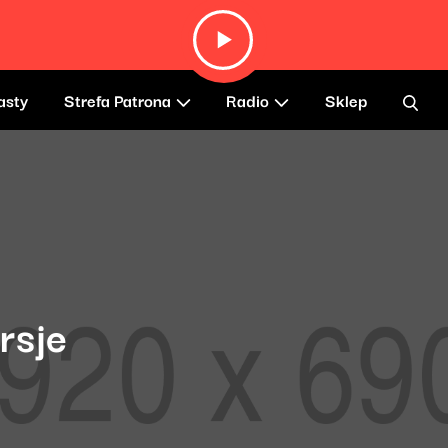
asty
Strefa Patrona
Radio
Sklep
rsje