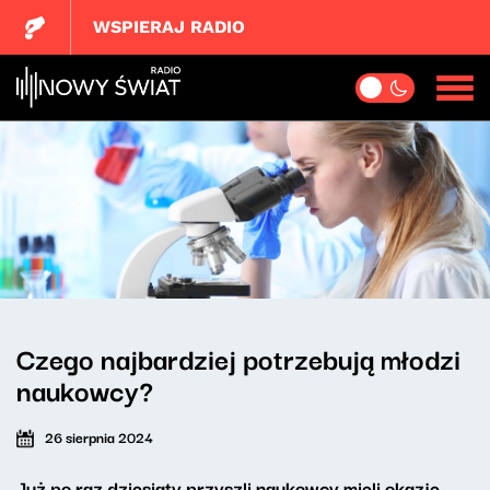
WSPIERAJ RADIO
Czego najbardziej potrzebują młodzi
naukowcy?
26 sierpnia 2024
Już po raz dziesiąty przyszli naukowcy mieli okazję