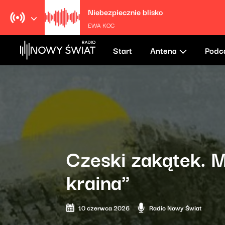
Niebezpiecznie blisko
EWA KOC
Start
Antena
Podc
Czeski zakątek. M
kraina"
10 czerwca 2026
Radio Nowy Świat