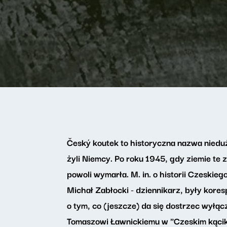
Český koutek to historyczna nazwa nieduż
żyli Niemcy. Po roku 1945, gdy ziemie te 
powoli wymarła. M. in. o historii Czeski
Michał Zabłocki - dziennikarz, były kores
o tym, co (jeszcze) da się dostrzec wyłą
Tomaszowi Ławnickiemu w "Czeskim kącik