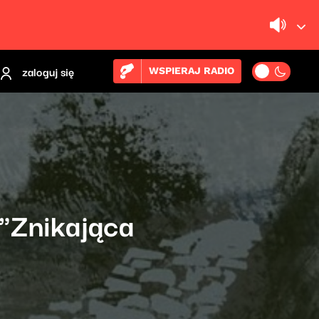
zaloguj się
WSPIERAJ RADIO
 "Znikająca