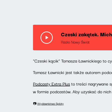
Czeski zakątek. Mich
Radio Nowy Świat
"Czeski kącik" Tomasza Ławnickiego to c
Tomasz Ławnicki jest także autorem pod
Podcasty Extra Plus
to treści nagrywane s
w formie podcastów. Aby uzyskać do nich
📷
Wydawnictwo Sploty