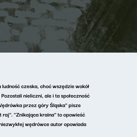
tu ludność czeska, choć wszędzie wokół
zostali nieliczni, ale i ta społeczność
. Wędrówka przez góry Śląska" pisze
 raj". "Znikająca kraina" to opowieść
ej niezwykłej wędrówce autor opowiada