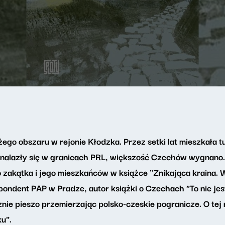
ego obszaru w rejonie Kłodzka. Przez setki lat mieszkała 
znalazły się w granicach PRL, większość Czechów wygnano. Po
ego zakątka i jego mieszkańców w książce "Znikająca kraina
pondent PAP w Pradze, autor książki o Czechach "To nie jest
cznie pieszo przemierzając polsko-czeskie pogranicze. O t
u".