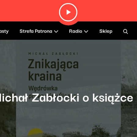
asty
Strefa Patrona
Radio
Sklep
ichał Zabłocki o książce