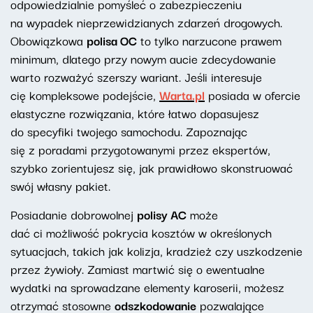
odpowiedzialnie pomyśleć o zabezpieczeniu
na wypadek nieprzewidzianych zdarzeń drogowych.
Obowiązkowa
polisa OC
to tylko narzucone prawem
minimum, dlatego przy nowym aucie zdecydowanie
warto rozważyć szerszy wariant. Jeśli interesuje
cię kompleksowe podejście,
Warta.pl
posiada w ofercie
elastyczne rozwiązania, które łatwo dopasujesz
do specyfiki twojego samochodu. Zapoznając
się z poradami przygotowanymi przez ekspertów,
szybko zorientujesz się, jak prawidłowo skonstruować
swój własny pakiet.
Posiadanie dobrowolnej
polisy AC
może
dać ci możliwość pokrycia kosztów w określonych
sytuacjach, takich jak kolizja, kradzież czy uszkodzenie
przez żywioły. Zamiast martwić się o ewentualne
wydatki na sprowadzane elementy karoserii, możesz
otrzymać stosowne
odszkodowanie
pozwalające