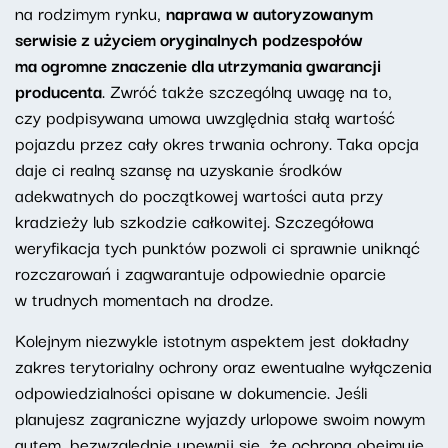
na rodzimym rynku,
naprawa w autoryzowanym
serwisie z użyciem oryginalnych podzespołów
ma ogromne znaczenie dla utrzymania gwarancji
producenta
. Zwróć także szczególną uwagę na to,
czy podpisywana umowa uwzględnia stałą wartość
pojazdu przez cały okres trwania ochrony. Taka opcja
daje ci realną szansę na uzyskanie środków
adekwatnych do początkowej wartości auta przy
kradzieży lub szkodzie całkowitej. Szczegółowa
weryfikacja tych punktów pozwoli ci sprawnie uniknąć
rozczarowań i zagwarantuje odpowiednie oparcie
w trudnych momentach na drodze.
Kolejnym niezwykle istotnym aspektem jest dokładny
zakres terytorialny ochrony oraz ewentualne wyłączenia
odpowiedzialności opisane w dokumencie. Jeśli
planujesz zagraniczne wyjazdy urlopowe swoim nowym
autem, bezwzględnie upewnij się, że ochrona obejmuje