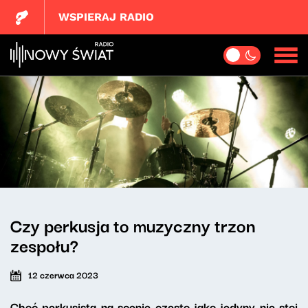
WSPIERAJ RADIO
Czy perkusja to muzyczny trzon
zespołu?
12 czerwca 2023
Choć perkusista na scenie często jako jedyny nie stoi