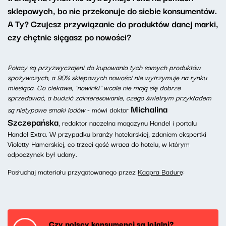
sklepowych, bo nie przekonuje do siebie konsumentów.
A Ty? Czujesz przywiązanie do produktów danej marki,
czy chętnie sięgasz po nowości?
Polacy są przyzwyczajeni do kupowania tych samych produktów
spożywczych, a 90% sklepowych nowości nie wytrzymuje na rynku
miesiąca. Co ciekawe, "nowinki" wcale nie mają się dobrze
sprzedawać, a budzić zainteresowanie, czego świetnym przykładem
Michalina
są nietypowe smaki lodów
- mówi doktor
Szczepańska
, redaktor naczelna magazynu Handel i portalu
Handel Extra. W przypadku branży hotelarskiej, zdaniem ekspertki
Violetty Hamerskiej, co trzeci gość wraca do hotelu, w którym
odpoczynek był udany.
Posłuchaj materiału przygotowanego przez
Kacpra Badurę
:
Czy polscy konsumenci są lojalni?