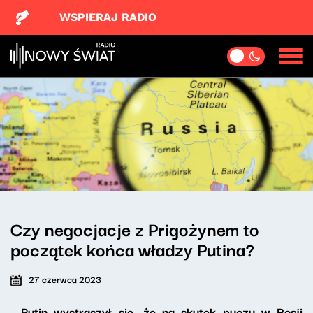
WSPIERAJ RADIO
Czy negocjacje z Prigożynem to
początek końca władzy Putina?
27 czerwca 2023
- Putin wystraszył się, że na skutek puczu w Rosji