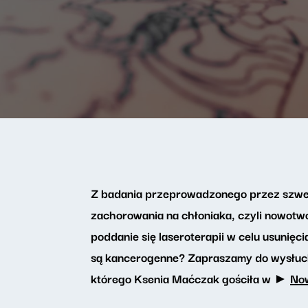
Z badania przeprowadzonego przez szwed
zachorowania na chłoniaka, czyli nowotw
poddanie się laseroterapii w celu usunięc
są kancerogenne? Zapraszamy do wysłuc
którego Ksenia Maćczak gościła w ►
Now