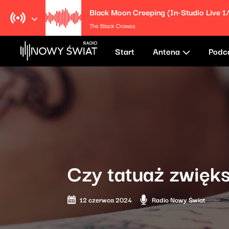
Black Moon Creeping (In-Studio Live 1
The Black Crowes
Start
Antena
Podc
Czy tatuaż zwięk
12 czerwca 2024
Radio Nowy Świat