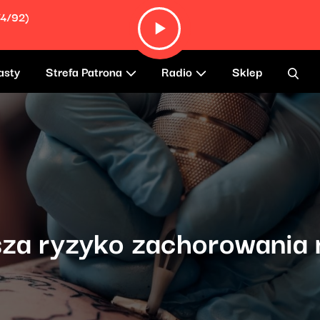
/4/92)
asty
Strefa Patrona
Radio
Sklep
sza ryzyko zachorowania 