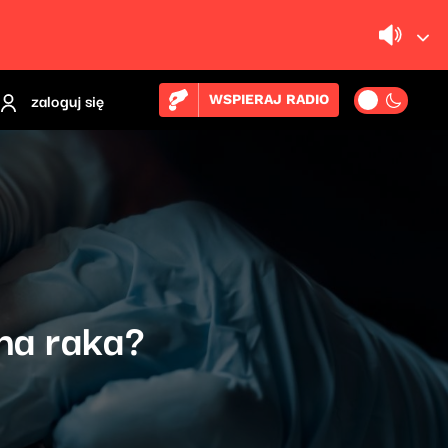
zaloguj się
WSPIERAJ RADIO
na raka?