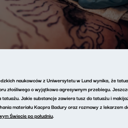
zkich naukowców z Uniwersytetu w Lund wynika, że tatuaż
oru złośliwego o wyjątkowo agresywnym przebiegu. Jeszcz
ia tatuażu. Jakie substancje zawiera tusz do tatuażu i maki
hania materiału Kacpra Badury oraz rozmowy z lekarzem 
ym Świecie po południu
.