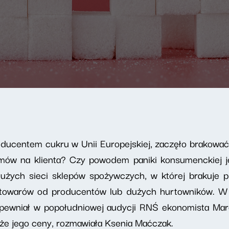
ducentem cukru w Unii Europejskiej, zaczęło brakować 
amów na klienta? Czy powodem paniki konsumenckiej j
dużych sieci sklepów spożywczych, w której brakuje 
z towarów od producentów lub dużych hurtowników. W
pewniał w popołudniowej audycji RNŚ ekonomista Mar
także jego ceny, rozmawiała Ksenia Maćczak.