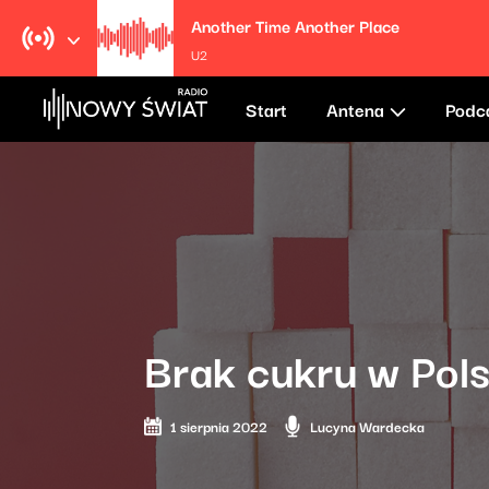
Another Time Another Place
U2
Start
Antena
Podc
Brak cukru w Pols
1 sierpnia 2022
Lucyna Wardecka