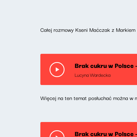
Całej rozmowy Kseni Maćczak z Markiem 
Brak cukru w Polsce 
Lucyna Wardecka
Więcej na ten temat posłuchać można w m
Brak cukru w Polsce 