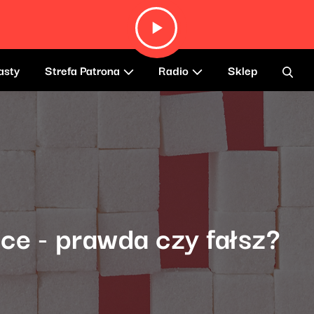
asty
Strefa Patrona
Radio
Sklep
ce - prawda czy fałsz?