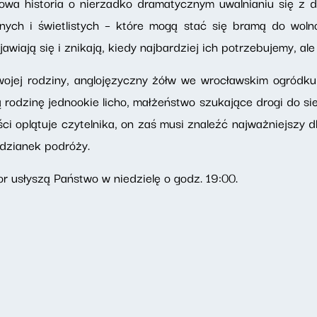
wowa historia o nierzadko dramatycznym uwalnianiu się z 
ych i świetlistych – które mogą stać się bramą do woln
jawiają się i znikają, kiedy najbardziej ich potrzebujemy, 
ojej rodziny, anglojęzyczny żółw we wrocławskim ogródku
rodzinę jednookie licho, małżeństwo szukające drogi do sie
eści oplątuje czytelnika, on zaś musi znaleźć najważniejszy 
odzianek podróży.
r usłyszą Państwo w niedzielę o godz. 19:00.