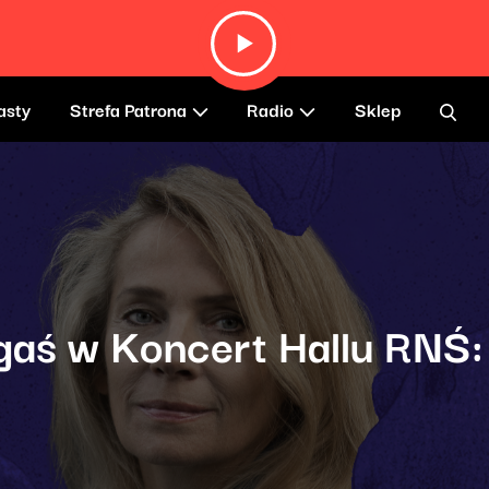
asty
Strefa Patrona
Radio
Sklep
gaś w Koncert Hallu RNŚ: