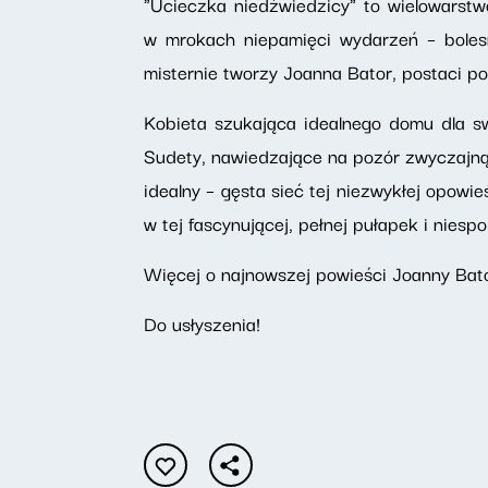
"Ucieczka niedźwiedzicy" to wielowarst
w mrokach niepamięci wydarzeń – bolesn
misternie tworzy Joanna Bator, postaci po
Kobieta szukająca idealnego domu dla sw
Sudety, nawiedzające na pozór zwyczajną 
idealny – gęsta sieć tej niezwykłej opowi
w tej fascynującej, pełnej pułapek i niesp
Więcej o najnowszej powieści Joanny Bato
Do usłyszenia!