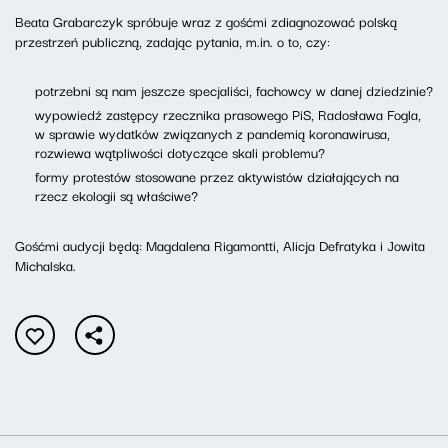
Beata Grabarczyk spróbuje wraz z gośćmi zdiagnozować polską
przestrzeń publiczną, zadając pytania, m.in. o to, czy:
potrzebni są nam jeszcze specjaliści, fachowcy w danej dziedzinie?
wypowiedź zastępcy rzecznika prasowego PiS, Radosława Fogla,
w sprawie wydatków związanych z pandemią koronawirusa,
rozwiewa wątpliwości dotyczące skali problemu?
formy protestów stosowane przez aktywistów działających na
rzecz ekologii są właściwe?
Gośćmi audycji będą: Magdalena Rigamontti, Alicja Defratyka i Jowita
Michalska.