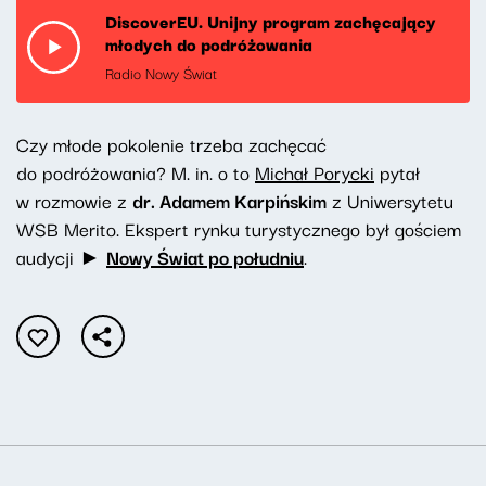
DiscoverEU. Unijny program zachęcający
młodych do podróżowania
Radio Nowy Świat
Czy młode pokolenie trzeba zachęcać
do podróżowania? M. in. o to
Michał Porycki
pytał
w rozmowie z
dr. Adamem Karpińskim
z Uniwersytetu
WSB Merito. Ekspert rynku turystycznego był gościem
audycji ►
Nowy Świat po południu
.