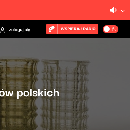
zaloguj się
WSPIERAJ RADIO
ków polskich