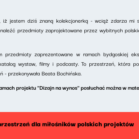
 iż jestem dziś znaną kolekcjonerką - wciąż zdarza mi s
 znaleźć przedmioty zaprojektowane przez wybitnych polski
ym przedmioty zaprezentowane w ramach bydgoskiej eks
katalog wystaw, filmy i podcasty. To przestrzeń, która 
zeń - przekonywała Beata Bochińska.
mach projektu "Dizajn na wynos" posłuchać można w mater
przestrzeń dla miłośników polskich projektów