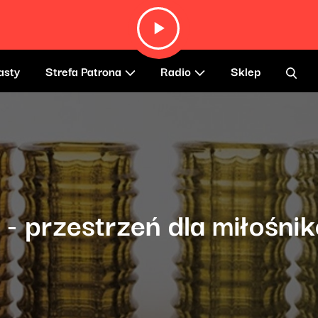
asty
Strefa Patrona
Radio
Sklep
 - przestrzeń dla miłośni