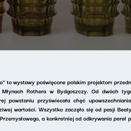
sko" to wystawy poświęcone polskim projektom przed
 Młynach Rothera w Bydgoszczy. Od dwóch tygo
tórej powstaniu przyświecała chęć upowszechniani
wej wartości. Wszystko zaczęło się od pasji Beaty
 Przemysłowego, a konkretniej od odkrywania pereł p