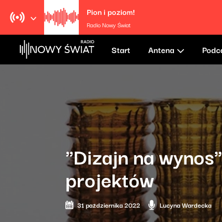
Pion i poziom!
Radio Nowy Świat
Start
Antena
Podc
"Dizajn na wynos"
projektów
31 października 2022
Lucyna Wardecka