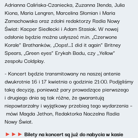
Adrianna Calińska-Czaniecka, Zuzanna Iłenda, Julia
Kiona, Maria Lengren, Marcelina Słomian i Maria
Zamachowska oraz zdolni redaktorzy Radia Nowy
Świat: Kacper Siedlecki i Adam Stasiak. W nowej
odsłonie będzie można usłyszeć m.in. „Czerwone
Korale” Brathanków, „Oops!…I did it again” Britney
Spears, „Green eyes” Erykah Badu, czy ,,Yellow”
zespołu Coldplay.
- Koncert będzie transmitowany na naszej antenie
dwukrotnie 16 i 17 kwietnia o godzinie 21:00. Podjęliśmy
taką decyzję, ponieważ pary prowadzące pierwszego
i drugiego dnia są tak różne, że gwarantują
niepowtarzalny i wyjątkowy przebieg tego wydarzenia –
mówi Magda Jethon, Redaktorka Naczelna Radia
Nowy Świat.
►►►
Bilety na koncert są już do nabycia w kasie