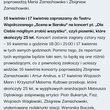
poprowadzą Maria Zamachowska i Zbigniew
Zamachowski.
16 kwietnia i 17 kwietnia zapraszamy do Teatru
Współczesnego „Scena w Baraku” na koncert pt. „Dla
Ciebie mógłbym zrobić wszystko”, czyli piosenki, które
skończyły 25 lat.
Koncert zostanie zagrany cztery razy
– 16 kwietnia o godzinie 18:30 i 21:00 i 17 kwietnia
w tych samych godzinach. Pomimo tego, że repertuar
tych występów będzie taki sam, to będą się one różnić
prowadzącymi, co z pewnością zaskoczy i ucieszy
widzów. 16 kwietnia koncerty poprowadzą Zbigniew
Zamachowski i Artur Andrus, a 17 kwietnia Wojciech
Mann i Krzysztof Materna. Kultowe przeboje, które
skończyły 25 lat, w wyjątkowych aranżacjach Mateusza
Dębskiego zaśpiewają artyści: Piotr Bukartyk, Fisz,
Wojciech Waglewski, Zbigniew Zamachowski,
utalentowane redaktorki stacji: Weronika Boczek,