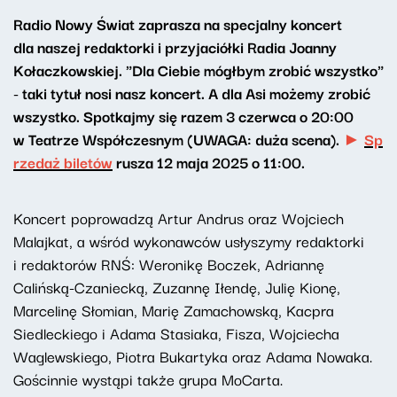
Radio Nowy Świat zaprasza na specjalny koncert
dla naszej redaktorki i przyjaciółki Radia Joanny
Kołaczkowskiej. "Dla Ciebie mógłbym zrobić wszystko"
- taki tytuł nosi nasz koncert. A dla Asi możemy zrobić
wszystko. Spotkajmy się razem 3 czerwca o 20:00
w Teatrze Współczesnym (UWAGA: duża scena).
►
Sp
rzedaż biletów
rusza 12 maja 2025 o 11:00.
Koncert poprowadzą Artur Andrus oraz Wojciech
Malajkat, a wśród wykonawców usłyszymy redaktorki
i redaktorów RNŚ: Weronikę Boczek, Adriannę
Calińską-Czaniecką, Zuzannę Iłendę, Julię Kionę,
Marcelinę Słomian, Marię Zamachowską, Kacpra
Siedleckiego i Adama Stasiaka, Fisza, Wojciecha
Waglewskiego, Piotra Bukartyka oraz Adama Nowaka.
Gościnnie wystąpi także grupa MoCarta.