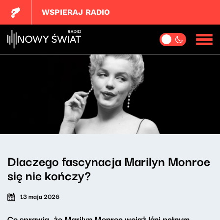
WSPIERAJ RADIO
Dlaczego fascynacja Marilyn Monroe
się nie kończy?
13 maja 2026
Co sprawia, że Marilyn Monroe wciąż lśni pełnym