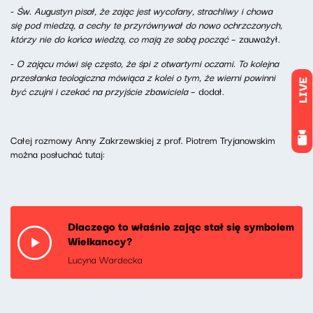
-
Św. Augustyn pisał, że zając jest wycofany, strachliwy i chowa
się pod miedzą, a cechy te przyrównywał do nowo ochrzczonych,
którzy nie do końca wiedzą, co mają ze sobą począć
– zauważył.
-
O zającu mówi się często, że śpi z otwartymi oczami. To kolejna
przesłanka teologiczna mówiąca z kolei o tym, że wierni powinni
LIVE
być czujni i czekać na przyjście zbawiciela
– dodał.
Całej rozmowy Anny Zakrzewskiej z prof. Piotrem Tryjanowskim
można posłuchać tutaj:
Dlaczego to właśnie zając stał się symbolem
Wielkanocy?
Lucyna Wardecka