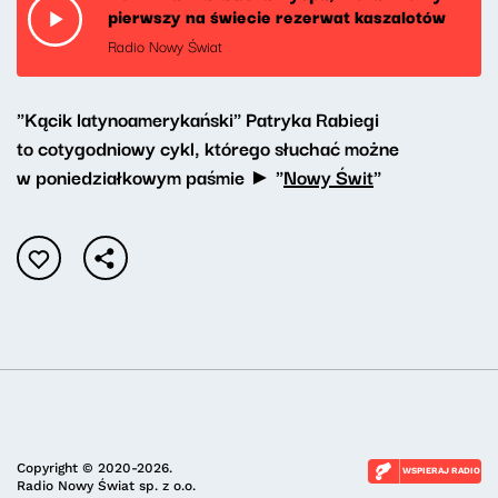
pierwszy na świecie rezerwat kaszalotów
Radio Nowy Świat
"Kącik latynoamerykański" Patryka Rabiegi
to cotygodniowy cykl, którego słuchać możne
w poniedziałkowym paśmie ► "
Nowy Świt
"
Copyright © 2020-2026.
WSPIERAJ RADIO
Radio Nowy Świat sp. z o.o.