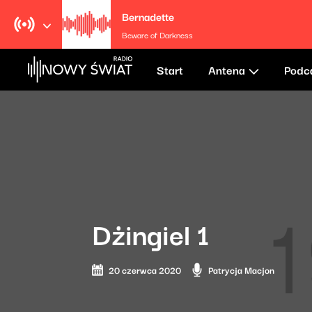
Bernadette
Beware of Darkness
Start
Antena
Podc
Dżingiel 1
20 czerwca 2020
Patrycja Macjon