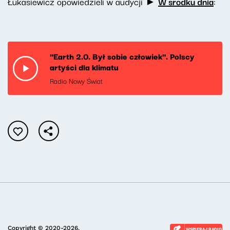
Łukasiewicz opowiedzieli w audycji ►
W środku dnia
:
"Earth 2.0. Był sobie człowiek". Polscy
artyści dla klimatu
Radio Nowy Świat
Copyright © 2020-2026.
WSPIERAJ RADIO