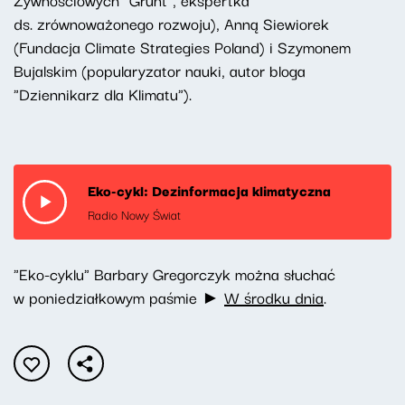
ds. zrównoważonego rozwoju), Anną Siewiorek
(Fundacja Climate Strategies Poland) i Szymonem
Bujalskim (popularyzator nauki, autor bloga
"Dziennikarz dla Klimatu").
Eko-cykl: Dezinformacja klimatyczna
Radio Nowy Świat
"Eko-cyklu" Barbary Gregorczyk można słuchać
w poniedziałkowym paśmie ►
W
środku dnia
.