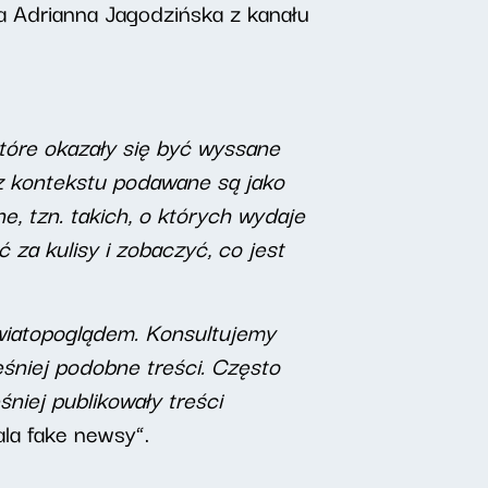
a Adrianna Jagodzińska z kanału
 które okazały się być wyssane
e z kontekstu podawane są jako
e, tzn. takich, o których wydaje
 za kulisy i zobaczyć, co jest
światopoglądem. Konsultujemy
eśniej podobne treści. Często
śniej publikowały treści
la fake newsy”.