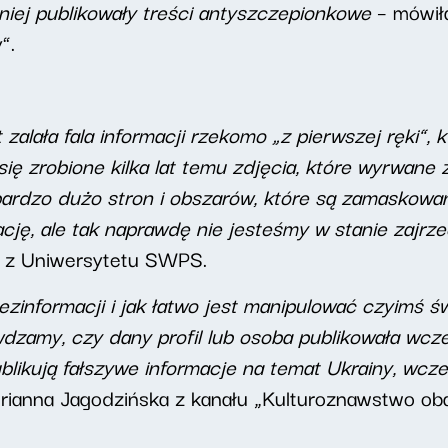
niej publikowały treści antyszczepionkowe
– mówił
”.
 zalała fala informacji rzekomo „z pierwszej ręki”,
się zrobione kilka lat temu zdjęcia, które wyrwan
bardzo dużo stron i obszarów, które są zamaskowan
cję, ale tak naprawdę nie jesteśmy w stanie zajrzeć
ś z Uniwersytetu SWPS.
ezinformacji i jak łatwo jest manipulować czyimś 
wdzamy, czy dany profil lub osoba publikowała wcz
publikują fałszywe informacje na temat Ukrainy, wcze
ianna Jagodzińska z kanału „Kulturoznawstwo oba