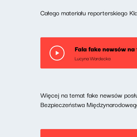
Całego materiału reporterskiego Kl
Fala fake newsów na 
Lucyna Wardecka
Więcej na temat fake newsów posł
Bezpieczeństwa Międzynarodowego 