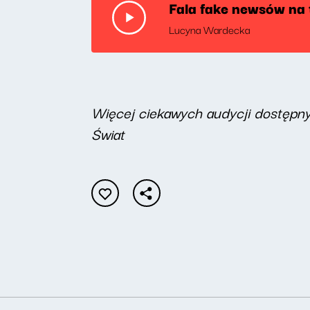
Fala fake newsów na 
Lucyna Wardecka
W
ięcej ciekawych audycji dostępn
Świat