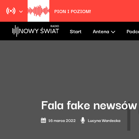
PION I POZIOM!
Start
Antena
Podc
Fala fake newsów 
16 marca 2022
Lucyna Wardecka