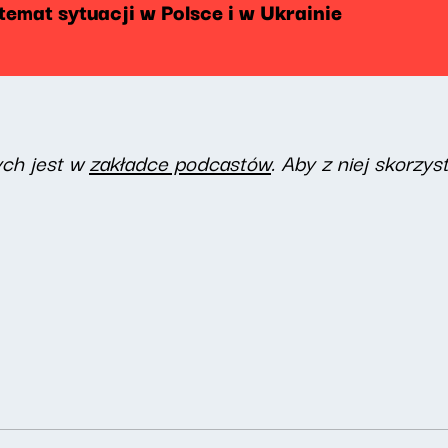
temat sytuacji w Polsce i w Ukrainie
ych jest w
zakładce podcastów
. Aby z niej skorzys