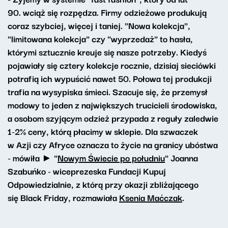
90. wciąż się rozpędza. Firmy odzieżowe produkują
coraz szybciej, więcej i taniej. "Nowa kolekcja",
"limitowana kolekcja" czy "wyprzedaż" to hasła,
którymi sztucznie kreuje się nasze potrzeby. Kiedyś
pojawiały się cztery kolekcje rocznie, dzisiaj sieciówki
potrafią ich wypuścić nawet 50. Połowa tej produkcji
trafia na wysypiska śmieci. Szacuje się, że przemysł
modowy to jeden z największych trucicieli środowiska,
a osobom szyjącym odzież przypada z reguły zaledwie
1-2% ceny, którą płacimy w sklepie. Dla szwaczek
w Azji czy Afryce oznacza to życie na granicy ubóstwa
- mówiła ► "
Nowym Świecie po południu
" Joanna
Szabuńko - wiceprezeska Fundacji Kupuj
Odpowiedzialnie, z którą przy okazji zbliżającego
się Black Friday, rozmawiała
Ksenia Maćczak
.