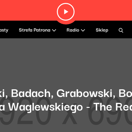
asty
Strefa Patrona
Radio
Sklep
ki, Badach, Grabowski, 
a Waglewskiego - The Re