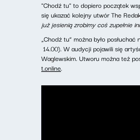
"Chodź tu" to dopiero początek wsp
się ukazać kolejny utwór The Redak
już jesienią zrobimy coś zupełnie i
„Chodź tu” można było posłuchać n
14.00). W audycji pojawili się ar
Waglewskim. Utworu można też pos
t.online
.