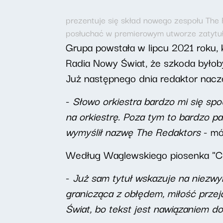
prezentuje się skład nowego zespołu The
posłuchać w premierowym utworze zatytu
Grupa powstała w lipcu 2021 roku, 
Radia Nowy Świat, że szkoda byłoby
Już następnego dnia redaktor naczel
-
Słowo orkiestra bardzo mi się spo
na orkiestrę. Poza tym to bardzo p
wymyślił nazwę The Redaktors
- mó
Według Waglewskiego piosenka "Ch
-
Już sam tytuł wskazuje na niezwyk
granicząca z obłędem, miłość przeja
Świat, bo tekst jest nawiązaniem d