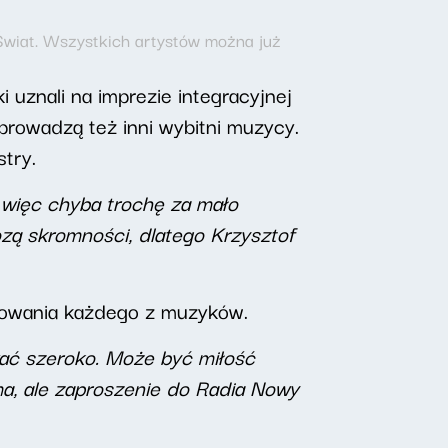
wiat. Wszystkich artystów można już
 uznali na imprezie integracyjnej
prowadzą też inni wybitni muzycy.
stry.
, więc chyba trochę za mało
ozą skromności, dlatego Krzysztof
żowania każdego z muzyków.
ować szeroko. Może być miłość
ama, ale zaproszenie do Radia Nowy