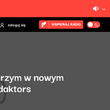
zaloguj się
WSPIERAJ RADIO
Borzym w nowym
daktors