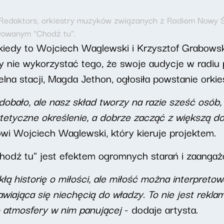
 Redaktors, orkiestry muzyków związanych z Radiem Nowy Ś
łowanym "Chodź tu".
kiedy to Wojciech Waglewski i Krzysztof Grabowski
 nie wykorzystać tego, że swoje audycje w radiu 
na stacji, Magda Jethon, ogłosiła powstanie orkie
dobało, ale nasz skład tworzy na razie sześć osób
atetyczne określenie, a dobrze zacząć z większą d
wi Wojciech Waglewski, który kieruje projektem.
odź tu" jest efektem ogromnych starań i zaanga
łą historię o miłości, ale miłość można interpret
wiająca się niechęcią do władzy. To nie jest rekl
o atmosfery w nim panującej
- dodaje artysta.