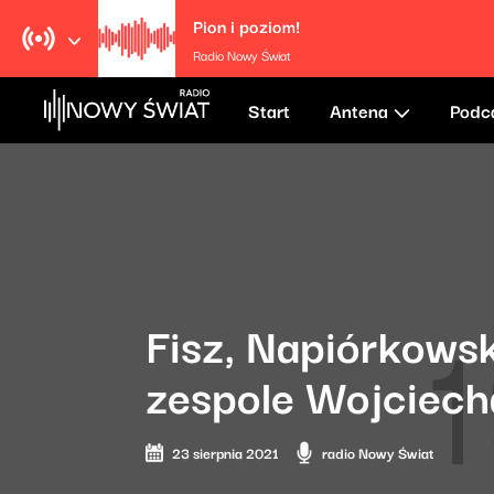
Pion i poziom!
Radio Nowy Świat
Start
Antena
Podc
Fisz, Napiórkows
zespole Wojciech
23 sierpnia 2021
radio Nowy Świat