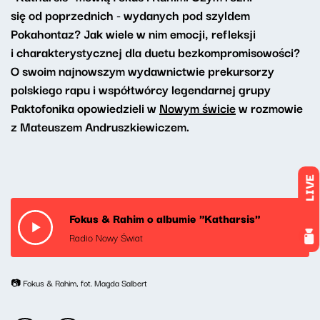
się od poprzednich - wydanych pod szyldem
Pokahontaz? Jak wiele w nim emocji, refleksji
i charakterystycznej dla duetu bezkompromisowości?
O swoim najnowszym wydawnictwie prekursorzy
polskiego rapu i współtwórcy legendarnej grupy
Paktofonika opowiedzieli w
Nowym świcie
w rozmowie
z Mateuszem Andruszkiewiczem.
LIVE
Fokus & Rahim o albumie "Katharsis"
Radio Nowy Świat
📷 Fokus & Rahim, fot. Magda Salbert