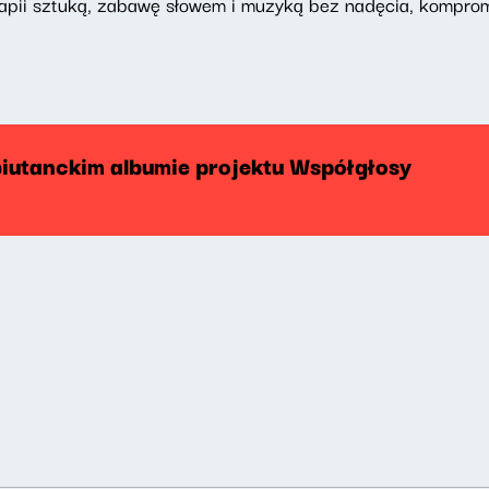
apii sztuką, zabawę słowem i muzyką bez nadęcia, kompromi
biutanckim albumie projektu Współgłosy