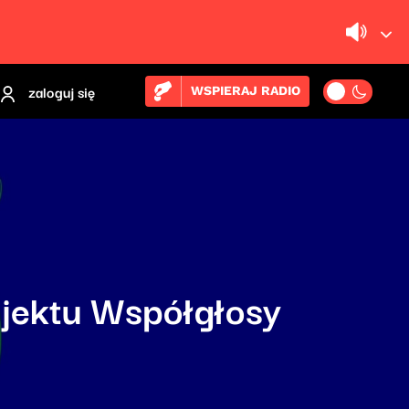
zaloguj się
WSPIERAJ RADIO
ojektu Współgłosy