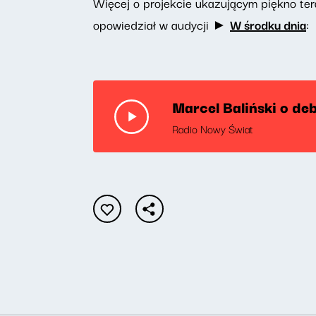
Więcej o projekcie ukazującym piękno ter
opowiedział w audycji ►
W środku dnia
:
Marcel Baliński o de
Radio Nowy Świat