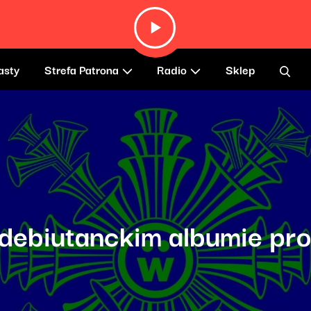
asty
Strefa Patrona
Radio
Sklep
 debiutanckim albumie pr