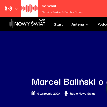
So What
Nicholas Payton & Butcher Brown
Start
Antena
Podc
Marcel Baliński o
9 września 2024
Radio Nowy Świat